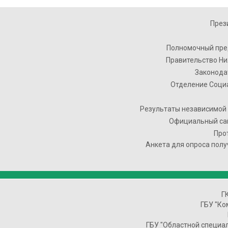
През
Полномочный пре
Правительство Ни
Законода
Отделение Соци
Результаты независимой 
Официальный сай
Про
Анкета для опроса полу
Г
ГБУ "Ко
ГБУ "Областной специа