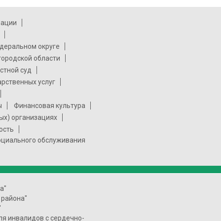
рации
деральном округе
городской области
стной суд
арственных услуг
ы
Финансовая культура
ых) организациях
ость
социального обслуживания
а"
 района"
"
ля инвалидов с сердечно-